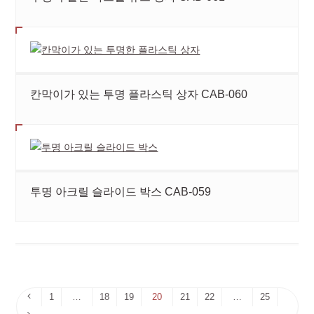
칸막이가 있는 투명 플라스틱 상자 CAB-060
투명 아크릴 슬라이드 박스 CAB-059
이
1
…
18
19
20
21
22
…
25
전
다