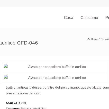
Casa
Chi siamo
Pr
Home
"
Esposiz
 acrilico CFD-046
tratti di antipasti, dessert o altre delizie culinarie, queste alzate so
presentazione dei cibi.
SKU:
CFD-046
Category:
Esposizione di cibo