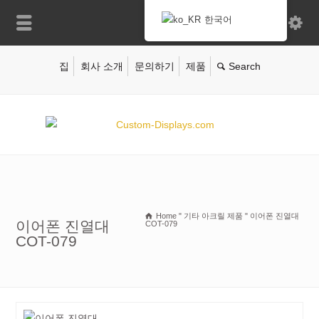
한국어
집
회사 소개
문의하기
제품
Home
"
기타 아크릴 제품
"
이어폰 진열대
이어폰 진열대
COT-079
COT-079