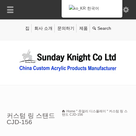
한국어
집
회사 소개
문의하기
제품
Home
"
쥬얼리 디스플레이
"
커스텀 링 스
커스텀 링 스탠드
탠드 CJD-156
CJD-156