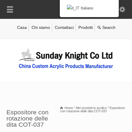
Italiano
Casa
Chi siamo
Contattaci
Prodotti
Home
"
Altri prodotti in acrilico
"
Espositore
Espositore con
con rotazione delle dita COT-037
rotazione delle
dita COT-037