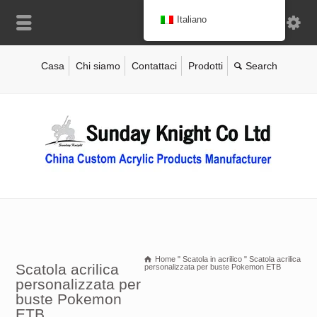
Italiano
Casa
Chi siamo
Contattaci
Prodotti
Home
"
Scatola in acrilico
"
Scatola acrilica
Scatola acrilica
personalizzata per buste Pokemon ETB
personalizzata per
buste Pokemon
ETB