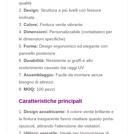
qualità
2.
Design:
Struttura a più livelli con fessure
inclinate
3.
Colore:
Finitura verde vibrante
4.
Dimensioni:
Personalizzabile (contattateci per
le dimensioni specifiche)
5.
Forma:
Design ergonomico ed elegante con
pannello posteriore
6.
Durabilità:
Resistente ai graffi e allo
scolorimento causato dai raggi UV
7.
Assemblaggio:
Facile da montare senza
bisogno di attrezzi
8.
MOQ:
100 pezzi
Caratteristiche principali
1.
Design accattivante:
Il colore verde brillante e
la finitura trasparente fanno risaltare questo porta-
opuscoli, attirando l'attenzione dei visitatori.
2.
Utilizzo versatile:
Ideale per l'esposizione di