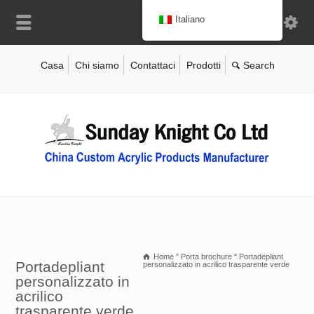
Italiano
Casa
Chi siamo
Contattaci
Prodotti
Home
"
Porta brochure
"
Portadepliant
Portadepliant
personalizzato in acrilico trasparente verde
personalizzato in
acrilico
trasparente verde