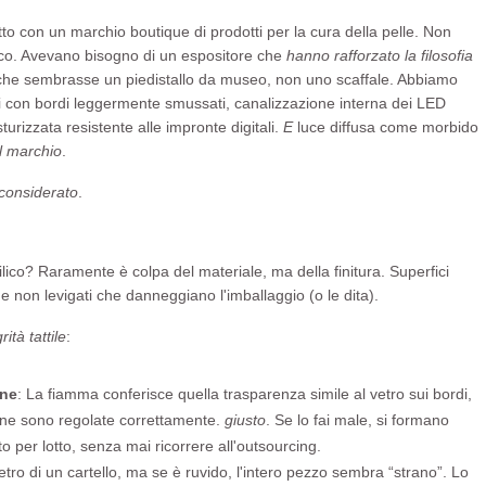
o con un marchio boutique di prodotti per la cura della pelle. Non
nco. Avevano bisogno di un espositore che
hanno rafforzato la filosofia
he sembrasse un piedistallo da museo, non uno scaffale. Abbiamo
velli con bordi leggermente smussati, canalizzazione interna dei LED
sturizzata resistente alle impronte digitali.
E
luce diffusa come morbido
el marchio
.
considerato
.
ico? Raramente è colpa del materiale, ma della finitura. Superfici
i e non levigati che danneggiano l'imballaggio (o le dita).
rità tattile
:
one
: La fiamma conferisce quella trasparenza simile al vetro sui bordi,
ione sono regolate correttamente.
giusto
. Se lo fai male, si formano
 per lotto, senza mai ricorrere all'outsourcing.
etro di un cartello, ma se è ruvido, l'intero pezzo sembra “strano”. Lo