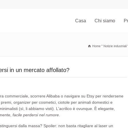
Casa
Chi siamo
Pr
Home
"
Notizie industriali
ersi in un mercato affollato?
iera commerciale, scorrere Alibaba o navigare su Etsy per rendersene
a, premi, organizer per cosmetici, ciotole per animali domestici e
nimalisti (sì, li abbiamo visti). L'acrilico è ovunque. È elegante,
camente,
facile perdersi nel rumore
.
tinguersi dalla massa? Spoiler: non basta ritagliare al laser un