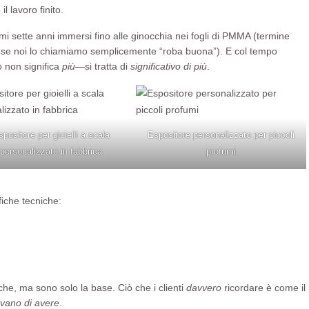
l lavoro finito.
mi sette anni immersi fino alle ginocchia nei fogli di PMMA (termine
he se noi lo chiamiamo semplicemente “roba buona”). E col tempo
o non significa
più
—si tratta di
significativo di più
.
positore per gioielli a scala
Espositore personalizzato per piccoli
personalizzato in fabbrica
profumi
fiche tecniche:
iche, ma sono solo la base. Ciò che i clienti
davvero
ricordare è come il
vano di avere
.