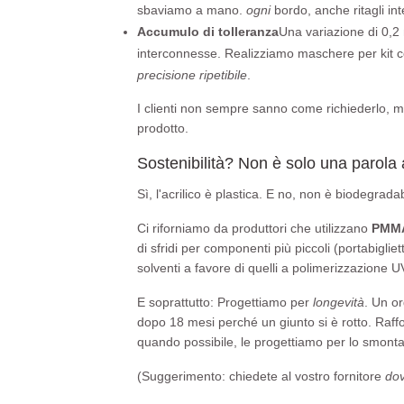
sbaviamo a mano.
ogni
bordo, anche ritagli int
Accumulo di tolleranza
Una variazione di 0,2 
interconnesse. Realizziamo maschere per kit co
precisione ripetibile
.
I clienti non sempre sanno come richiederlo, 
prodotto.
Sostenibilità? Non è solo una parola 
Sì, l'acrilico è plastica. E no, non è biodegrad
Ci riforniamo da produttori che utilizzano
PMMA
di sfridi per componenti più piccoli (portabigliett
solventi a favore di quelli a polimerizzazione U
E soprattutto: Progettiamo per
longevità
. Un or
dopo 18 mesi perché un giunto si è rotto. Raffo
quando possibile, le progettiamo per lo smonta
(Suggerimento: chiedete al vostro fornitore
do