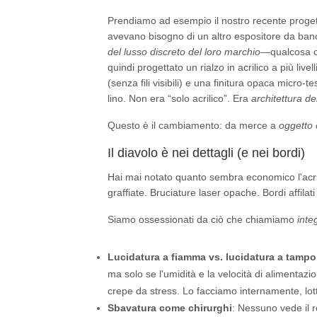
Prendiamo ad esempio il nostro recente progett
avevano bisogno di un altro espositore da ba
del lusso discreto del loro marchio
—qualcosa c
quindi progettato un rialzo in acrilico a più li
(senza fili visibili) e una finitura opaca micro-te
lino. Non era “solo acrilico”. Era
architettura d
Questo è il cambiamento: da merce a
oggetto 
Il diavolo è nei dettagli (e nei bordi)
Hai mai notato quanto sembra economico l'acril
graffiate. Bruciature laser opache. Bordi affilat
Siamo ossessionati da ciò che chiamiamo
integ
Lucidatura a fiamma vs. lucidatura a tamp
ma solo se l'umidità e la velocità di alimentaz
crepe da stress. Lo facciamo internamente, lotto
Sbavatura come chirurghi
: Nessuno vede il r