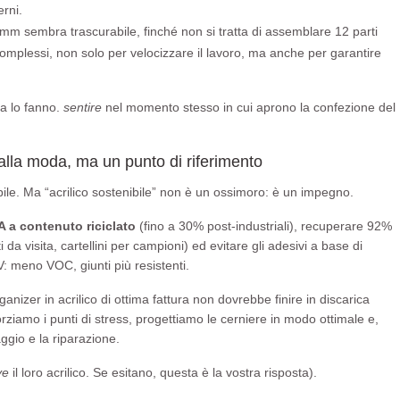
erni.
mm sembra trascurabile, finché non si tratta di assemblare 12 parti
mplessi, non solo per velocizzare il lavoro, ma anche per garantire
ma lo fanno.
sentire
nel momento stesso in cui aprono la confezione del
alla moda, ma un punto di riferimento
abile. Ma “acrilico sostenibile” non è un ossimoro: è un impegno.
 a contenuto riciclato
(fino a 30% post-industriali), recuperare 92%
i da visita, cartellini per campioni) ed evitare gli adesivi a base di
V: meno VOC, giunti più resistenti.
ganizer in acrilico di ottima fattura non dovrebbe finire in discarica
rziamo i punti di stress, progettiamo le cerniere in modo ottimale e,
ggio e la riparazione.
ve
il loro acrilico. Se esitano, questa è la vostra risposta).