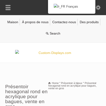
Français
Maison
À propos de nous
Contactez-nous
Des produits
Home
"
Présentoir à bijoux
"
Présentoir
Présentoir
hexagonal rond en acrylique pour bagues,
vente en gros
hexagonal rond en
acrylique pour
bagues, vente en