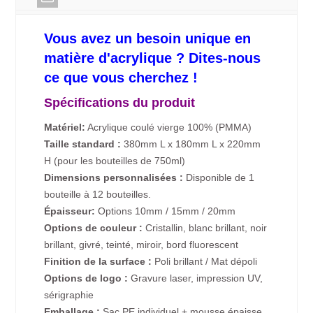
Vous avez un besoin unique en
matière d'acrylique ? Dites-nous
ce que vous cherchez !
Spécifications du produit
Matériel:
Acrylique coulé vierge 100% (PMMA)
Taille standard :
380mm L x 180mm L x 220mm
H (pour les bouteilles de 750ml)
Dimensions personnalisées :
Disponible de 1
bouteille à 12 bouteilles.
Épaisseur:
Options 10mm / 15mm / 20mm
Options de couleur :
Cristallin, blanc brillant, noir
brillant, givré, teinté, miroir, bord fluorescent
Finition de la surface :
Poli brillant / Mat dépoli
Options de logo :
Gravure laser, impression UV,
sérigraphie
Emballage :
Sac PE individuel + mousse épaisse