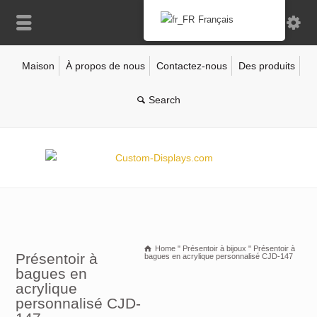
Français
Maison
À propos de nous
Contactez-nous
Des produits
Home
"
Présentoir à bijoux
"
Présentoir à
Présentoir à
bagues en acrylique personnalisé CJD-147
bagues en
acrylique
personnalisé CJD-