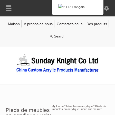
Français
Maison
À propos de nous
Contactez-nous
Des produits
Home
"
Meubles en acrylique
"
Pieds de
Pieds de meubles
meubles en acrylique Lucite sur mesure