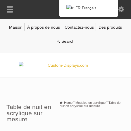
Français
Maison
À propos de nous
Contactez-nous
Des produits
Home
"
Meubles en acrylique
"
Table de
Table de nuit en
nuit en acrylique sur mesure
acrylique sur
mesure