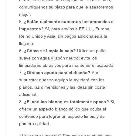
comuníquenos su plazo para que le asesoremos
mejor.
5.
¿Están realmente cubiertos los aranceles e
impuestos?
Sí, para envíos a EE.UU., Europa,
Reino Unido y Asia, sin pagos adicionales a la
llegada.
6.
¿Cómo se limpia la caja?
Utilice un paño
suave con agua y jabón neutro; evite los
limpiadores abrasivos para mantener el acabado.
7.
¿Ofrecen ayuda para el diseño?
Por
supuesto: nuestro equipo le ayudará con los
planos, las dimensiones y las ideas sin coste
adicional.
8.
¿El acrílico blanco es totalmente opaco?
Sí,
ofrece un aspecto blanco sólido que oculta el
contenido para lograr un aspecto limpio y de
primera calidad.
¿Listo para empezar? Póngase en contacto con