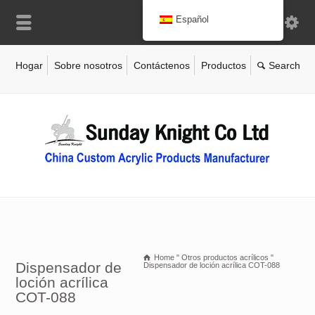
Español
Hogar
Sobre nosotros
Contáctenos
Productos
Home
"
Otros productos acrílicos
"
Dispensador de
Dispensador de loción acrílica COT-088
loción acrílica
COT-088