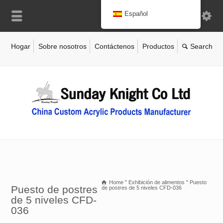
Español
Hogar
Sobre nosotros
Contáctenos
Productos
Home
"
Exhibición de alimentos
"
Puesto
Puesto de postres
de postres de 5 niveles CFD-036
de 5 niveles CFD-
036