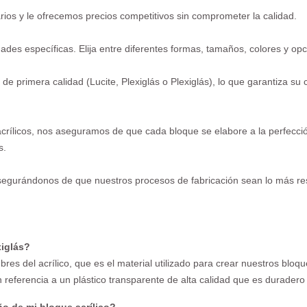
rios y le ofrecemos precios competitivos sin comprometer la calidad.
es específicas. Elija entre diferentes formas, tamaños, colores y op
e primera calidad (Lucite, Plexiglás o Plexiglás), lo que garantiza su cl
acrílicos, nos aseguramos de que cada bloque se elabore a la perfecci
s.
asegurándonos de que nuestros procesos de fabricación sean lo más re
xiglás?
mbres del acrílico, que es el material utilizado para crear nuestros bloq
n referencia a un plástico transparente de alta calidad que es duradero y