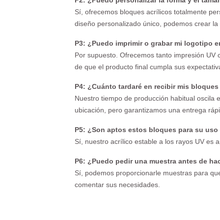
P2: ¿Puedo personalizar la forma y el tama
Sí, ofrecemos bloques acrílicos totalmente pe
diseño personalizado único, podemos crear la
P3: ¿Puedo imprimir o grabar mi logotipo en
Por supuesto. Ofrecemos tanto impresión UV c
de que el producto final cumpla sus expectativ
P4: ¿Cuánto tardaré en recibir mis bloques
Nuestro tiempo de producción habitual oscila 
ubicación, pero garantizamos una entrega rápid
P5: ¿Son aptos estos bloques para su uso 
Sí, nuestro acrílico estable a los rayos UV es 
P6: ¿Puedo pedir una muestra antes de ha
Sí, podemos proporcionarle muestras para que 
comentar sus necesidades.