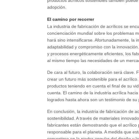
productos acrílicos sostenibles también puede
adopción.
El camino por recorrer
La industria de fabricación de acrílicos se e
concienciación mundial sobre los problemas me
hará sino intensificarse. Afortunadamente, la i
adaptabilidad y compromiso con la innovación. A
y procesos energéticamente eficientes, los fab
al mismo tiempo las necesidades de un merca
De cara al futuro, la colaboración será clave.
crear un futuro más sostenible para el acrílic
productos teniendo en cuenta el final de su vida
cuenta. El camino de la industria acrílica haci
logrados hasta ahora son un testimonio de su 
En conclusión, la industria de fabricación de 
sostenibilidad. A través de materiales innovador
fabricantes están demostrando que el acrílico
responsable para el planeta. A medida que esta
convertirse en la piedra angular del diseño y l