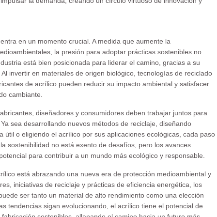
 impulsar la demanda, creando un círculo virtuoso de innovación y
ncuentra en un momento crucial. A medida que aumente la
dioambientales, la presión para adoptar prácticas sostenibles no
ndustria está bien posicionada para liderar el camino, gracias a su
l invertir en materiales de origen biológico, tecnologías de reciclado
ricantes de acrílico pueden reducir su impacto ambiental y satisfacer
do cambiante.
 Fabricantes, diseñadores y consumidores deben trabajar juntos para
o. Ya sea desarrollando nuevos métodos de reciclaje, diseñando
 útil o eligiendo el acrílico por sus aplicaciones ecológicas, cada paso
a la sostenibilidad no está exento de desafíos, pero los avances
potencial para contribuir a un mundo más ecológico y responsable.
acrílico está abrazando una nueva era de protección medioambiental y
es, iniciativas de reciclaje y prácticas de eficiencia energética, los
 puede ser tanto un material de alto rendimiento como una elección
s tendencias sigan evolucionando, el acrílico tiene el potencial de
a fabricación sostenibles, allanando el camino hacia un futuro más