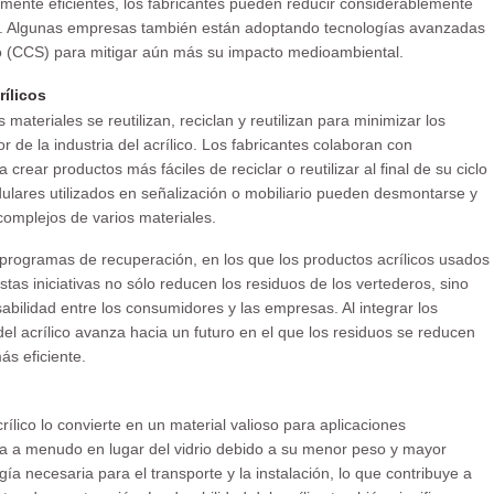
amente eficientes, los fabricantes pueden reducir considerablemente
o. Algunas empresas también están adoptando tecnologías avanzadas
 (CCS) para mitigar aún más su impacto medioambiental.
rílicos
materiales se reutilizan, reciclan y reutilizan para minimizar los
r de la industria del acrílico. Los fabricantes colaboran con
 crear productos más fáciles de reciclar o reutilizar al final de su ciclo
dulares utilizados en señalización o mobiliario pueden desmontarse y
complejos de varios materiales.
ogramas de recuperación, en los que los productos acrílicos usados
stas iniciativas no sólo reducen los residuos de los vertederos, sino
bilidad entre los consumidores y las empresas. Al integrar los
 del acrílico avanza hacia un futuro en el que los residuos se reducen
ás eficiente.
crílico lo convierte en un material valioso para aplicaciones
iliza a menudo en lugar del vidrio debido a su menor peso y mayor
gía necesaria para el transporte y la instalación, lo que contribuye a