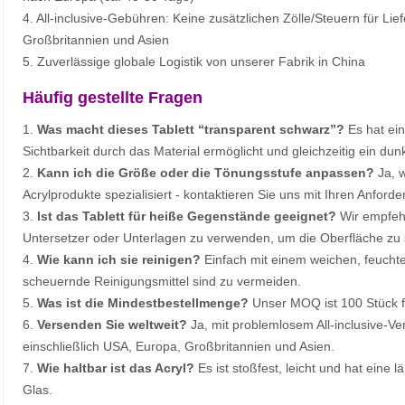
4. All-inclusive-Gebühren: Keine zusätzlichen Zölle/Steuern für Li
Großbritannien und Asien
5. Zuverlässige globale Logistik von unserer Fabrik in China
Häufig gestellte Fragen
1.
Was macht dieses Tablett “transparent schwarz”?
Es hat ein
Sichtbarkeit durch das Material ermöglicht und gleichzeitig ein dun
2.
Kann ich die Größe oder die Tönungsstufe anpassen?
Ja, w
Acrylprodukte spezialisiert - kontaktieren Sie uns mit Ihren Anford
3.
Ist das Tablett für heiße Gegenstände geeignet?
Wir empfehl
Untersetzer oder Unterlagen zu verwenden, um die Oberfläche zu 
4.
Wie kann ich sie reinigen?
Einfach mit einem weichen, feucht
scheuernde Reinigungsmittel sind zu vermeiden.
5.
Was ist die Mindestbestellmenge?
Unser MOQ ist 100 Stück f
6.
Versenden Sie weltweit?
Ja, mit problemlosem All-inclusive-Ve
einschließlich USA, Europa, Großbritannien und Asien.
7.
Wie haltbar ist das Acryl?
Es ist stoßfest, leicht und hat eine 
Glas.