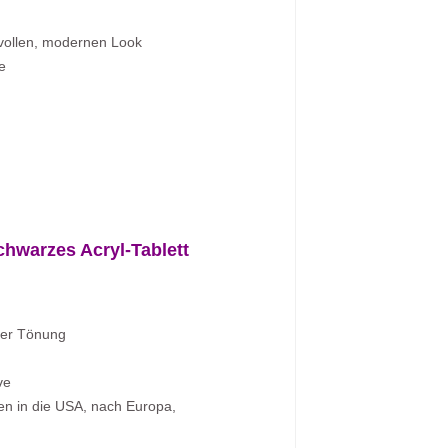
svollen, modernen Look
e
chwarzes Acryl-Tablett
ger Tönung
ve
en in die USA, nach Europa,