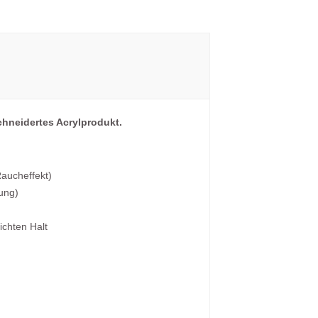
chneidertes Acrylprodukt.
Raucheffekt)
ung)
ichten Halt