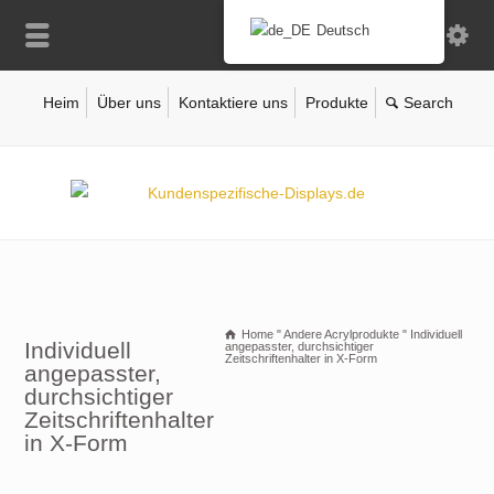
Deutsch
Heim
Über uns
Kontaktiere uns
Produkte
Home
"
Andere Acrylprodukte
"
Individuell
Individuell
angepasster, durchsichtiger
Zeitschriftenhalter in X-Form
angepasster,
durchsichtiger
Zeitschriftenhalter
in X-Form