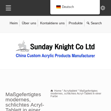
Deutsch
Heim
Über uns
Kontaktiere uns
Produkte
Home
"
Acryltablett
"
Maßgefertigtes
Maßgefertigtes
modernes, schlichtes Acryl-Tablett in einer
Farbe
modernes,
schlichtes Acryl-
Tablett in einer