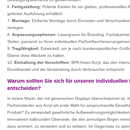
6.
Fertigstellung:
Polierte Kanten für ein glattes, professionelles 
getönter Ausführung erhältlich.
7.
Montage:
Einfache Montage durch Einrasten und Verschrauben;
zerlegen.
8.
Anpassungsoptionen:
Lasergravur für Branding, Farbakzente
Stufen, passend zu Ihren individuellen Parfümflaschenarrangemen
9.
Tragfähigkeit:
Entwickelt, um je nach kundenspezifischer Größ
Ebene ohne Wackeln zu halten.
10.
Einhaltung der Vorschriften:
BPA-freies Acryl, das den intern
Einzelhandel und die Verwendung durch Verbraucher entspricht.
Warum sollten Sie sich für unseren individuellen
entscheiden?
In einem Markt, der mit generischen Displays überschwemmt ist, s
Parfümständer aus Acryl als erste Wahl für anspruchsvolle Einzel
Produkt? Es verwandelt gewöhnliche Aufbewahrungsmöglichkeiten in
innovativen halbrunden Oberseite, die den anmutigen Bogen ein
dazu animiert, zu verweilen und zu stöbern. Im Gegensatz zu sperr