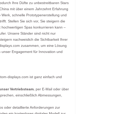
odurch Ihre Düfte zu unbestreitbaren Stars
 China mit über einem Jahrzehnt Erfahrung
b Werk, schnelle Prototypenerstellung und
fft. Stellen Sie sich vor, Sie steigern die
mit hochwertigen Spas konkurrieren kann –
fer. Unsere Ständer sind nicht nur
steigern nachweislich die Sichtbarkeit Ihrer
om-displays.com zusammen, um eine Lösung
urch unser Engagement für Innovation und
stom-displays.com ist ganz einfach und
nser Vertriebsteam.
per E-Mail oder über
sprechen, einschließlich Abmessungen,
os oder detaillierte Anforderungen zur
nden ein kostenloses digitales Modell zur