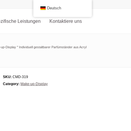
Deutsch
ifische Leistungen
Kontaktiere uns
up-Display
"
Individuell gestaltbarer Parfümständer aus Acryl
SKU:
CMD-319
Category:
Make-up-Display