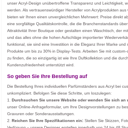
unser Acryl-Design unübertroffene Transparenz und Leichtigkeit, w
werden. Als vertrauenswürdiger Hersteller von Acrylprodukten aus
bieten wir Ihnen einen unvergleichlichen Mehrwert: Preise direkt a
eine sorgfältige Qualitätskontrolle, die die Branchenstandards übertri
Attraktivität Ihrer Boutique oder gestalten einen Waschtisch, der 
und das alles ohne die hohen Aufschläge importierter Wiederverkäu
funktional, sie sind eine Investition in die Eleganz Ihrer Marke und 
Produkte um bis zu 30% in Display-Tests. Arbeiten Sie mit cust
zu finden, die so einzigartig ist wie Ihre Duftkollektion und die d
Kundenzufriedenheit unterstützt wird.
So geben Sie Ihre Bestellung auf
Die Bestellung Ihres individuellen Parfümständers aus Acryl bei cu
unkompliziert. Befolgen Sie diese Schritte, um loszulegen:
1.
Durchsuchen Sie unsere Website oder wenden Sie sich an u
unser Online-Anfrageformular, um Ihre Designvorstellungen zu be
Gravuren oder Sonderausstattungen.
2.
Reichen Sie Ihre Spezifikationen ein:
Stellen Sie Skizzen, Fot
Verfügung – unsere Designer erstellen innerhalb von 24 bis 48 Stu