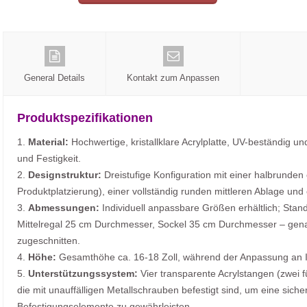
General Details
Kontakt zum Anpassen
Produktspezifikationen
1.
Material:
Hochwertige, kristallklare Acrylplatte, UV-beständig un
und Festigkeit.
2.
Designstruktur:
Dreistufige Konfiguration mit einer halbrunde
Produktplatzierung), einer vollständig runden mittleren Ablage und 
3.
Abmessungen:
Individuell anpassbare Größen erhältlich; Stand
Mittelregal 25 cm Durchmesser, Sockel 35 cm Durchmesser – gen
zugeschnitten.
4.
Höhe:
Gesamthöhe ca. 16-18 Zoll, während der Anpassung an Ih
5.
Unterstützungssystem:
Vier transparente Acrylstangen (zwei fü
die mit unauffälligen Metallschrauben befestigt sind, um eine sic
Befestigungselemente zu gewährleisten.