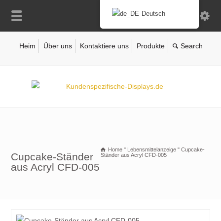
Deutsch
Heim
Über uns
Kontaktiere uns
Produkte
Home
"
Lebensmittelanzeige
"
Cupcake-
Cupcake-Ständer
Ständer aus Acryl CFD-005
aus Acryl CFD-005